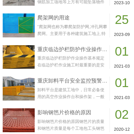
钢筋加工场地等上方有可能坠落物件
2023-10
或处于起重机调杆回转范围之内，应
25
搭设双层防
爬架网的用途
“爬架网也称为攀爬架防护网,冲孔网攀
爬网。主要用于各种建筑施工地上,特
2023-09
别是高层建筑,可以全封闭地进行施
01
工。能有效地防止人
重庆临边护栏防护作业操作基本规定
重庆临边护栏防护作业操作基本规定
在临边护栏作业施工时最重要的是安
2021-03
全第一，安全大于一切，但尽管国家
01
三令五申强调安全作业，但
重庆卸料平台安全监控预警，主要体现哪些方面？
卸料平台是建筑工地中，日常必备使
用的高空作业操作台和操作架，一般
2021-03
用于材料及施工器具的周转，工地上
02
一般有移动式卸料平台、落
影响钢笆片价格的原因
影响钢笆片价格的原因钢笆片的质量
和钢笆片质量是每个工地包工头钢笆
2020-12