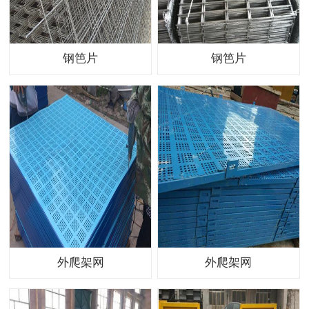
钢笆片
钢笆片
外爬架网
外爬架网