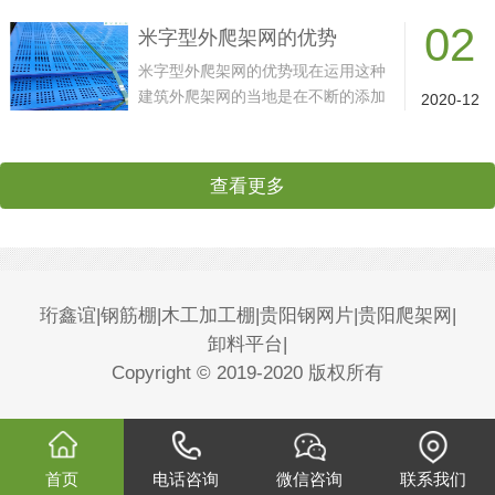
片关心的问题之一，影响钢笆片价格
02
的重要因素一共有两点，一
米字型外爬架网的优势
米字型外爬架网的优势现在运用这种
建筑外爬架网的当地是在不断的添加
2020-12
的，而现在的这种方面来进行了解的
时分，人们是能够很简略的
查看更多
珩鑫谊|钢筋棚|木工加工棚|贵阳钢网片|贵阳爬架网|
卸料平台|
Copyright © 2019-2020 版权所有
首页
电话咨询
微信咨询
联系我们